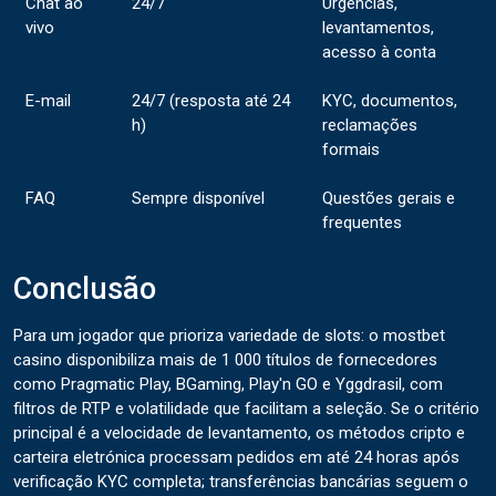
Chat ao
24/7
Urgências,
vivo
levantamentos,
acesso à conta
E-mail
24/7 (resposta até 24
KYC, documentos,
h)
reclamações
formais
FAQ
Sempre disponível
Questões gerais e
frequentes
Conclusão
Para um jogador que prioriza variedade de slots: o mostbet
casino disponibiliza mais de 1 000 títulos de fornecedores
como Pragmatic Play, BGaming, Play'n GO e Yggdrasil, com
filtros de RTP e volatilidade que facilitam a seleção. Se o critério
principal é a velocidade de levantamento, os métodos cripto e
carteira eletrónica processam pedidos em até 24 horas após
verificação KYC completa; transferências bancárias seguem o