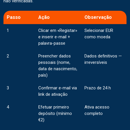
não verificadas.
Passo
Ação
Observação
1
Clicar em «Registar»
Selecionar EUR
e inserir e-mail +
como moeda
palavra-passe
2
Preencher dados
Dados definitivos —
pessoais (nome,
irreversíveis
data de nascimento,
país)
3
Confirmar e-mail via
Prazo de 24 h
link de ativação
4
Efetuar primeiro
Ativa acesso
depósito (mínimo
completo
€2)