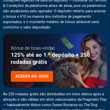
condições vigentes na data do depósito — consultar os Termos
& Condições da plataforma antes de ativar, pois os parâmetros
são atualizáveis pelo operador. O depósito mínimo para acionar
o bónus é €10 na maioria dos métodos de pagamento
suportados, e o montante máximo de bónus atribuível varia
conforme o valor depositado.
Bónus de boas-vindas
125% até ao 1.º depósito + 250
rodadas grátis
ACEDER AO JOGO
As 250 rodadas grátis são distribuídas em lotes diários após a
ativação e são válidas em slots selecionados da Pragmatic Play
— habitualmente títulos como Sweet Bonanza ou The Dog