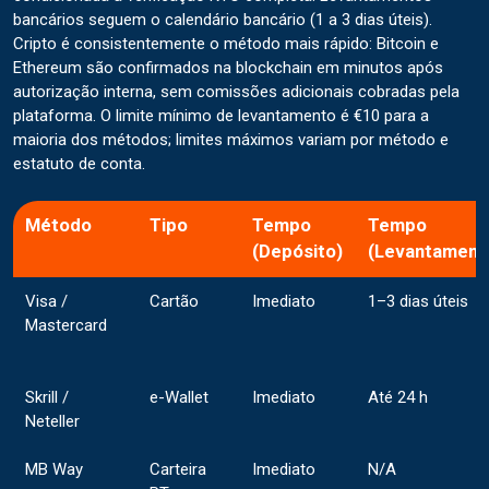
bancários seguem o calendário bancário (1 a 3 dias úteis).
Cripto é consistentemente o método mais rápido: Bitcoin e
Ethereum são confirmados na blockchain em minutos após
autorização interna, sem comissões adicionais cobradas pela
plataforma. O limite mínimo de levantamento é €10 para a
maioria dos métodos; limites máximos variam por método e
estatuto de conta.
Método
Tipo
Tempo
Tempo
(Depósito)
(Levantament
Visa /
Cartão
Imediato
1–3 dias úteis
Mastercard
Skrill /
e-Wallet
Imediato
Até 24 h
Neteller
MB Way
Carteira
Imediato
N/A