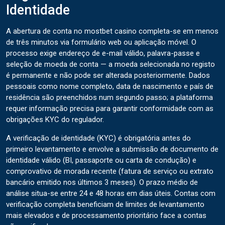
Identidade
A abertura de conta no mostbet casino completa-se em menos
de três minutos via formulário web ou aplicação móvel. O
processo exige endereço de e-mail válido, palavra-passe e
seleção de moeda de conta — a moeda selecionada no registo
é permanente e não pode ser alterada posteriormente. Dados
pessoais como nome completo, data de nascimento e país de
residência são preenchidos num segundo passo; a plataforma
requer informação precisa para garantir conformidade com as
obrigações KYC do regulador.
A verificação de identidade (KYC) é obrigatória antes do
primeiro levantamento e envolve a submissão de documento de
identidade válido (BI, passaporte ou carta de condução) e
comprovativo de morada recente (fatura de serviço ou extrato
bancário emitido nos últimos 3 meses). O prazo médio de
análise situa-se entre 24 e 48 horas em dias úteis. Contas com
verificação completa beneficiam de limites de levantamento
mais elevados e de processamento prioritário face a contas