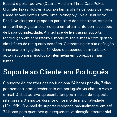
Bacará e poker ao vivo (Casino Hold'em, Three Card Poker,
Ultimate Texas Hold'em) completam a oferta de jogos de mesa.
Game shows como Crazy Time, Monopoly Live e Deal or No
Deal Live alargam a proposta para além dos clássicos, atraindo
um perfil de jogador que procura entretenimento com decisões
de baixa complexidade. A interface de live casino suporta
reprodução em ecrã inteiro e modo multipla-mesa com gestão
simultânea de até quatro sessões. O streaming de alta definição
funciona em ligações de 10 Mbps ou superior, com fallback
automático para resolução intermédia em conexões mais
lentas.
Suporte ao Cliente em Português
O suporte do mostbet casino funciona 24 horas por dia, 7 dias
por semana, com atendimento em português via chat ao vivo e
e-mail. O chat ao vivo apresenta tempos médios de resposta
inferiores a 3 minutos durante o horário de maior atividade
(18h–22h). O e-mail de suporte responde habitualmente em até
24 horas para questões que requeiram verificação documental