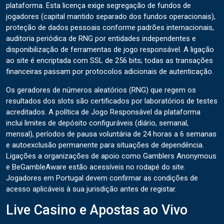
plataforma. Esta licença exige segregação de fundos de
jogadores (capital mantido separado dos fundos operacionais),
proteção de dados pessoais conforme padrões internacionais,
auditoria periódica de RNG por entidades independentes e
disponibilização de ferramentas de jogo responsável. A ligação
ao site é encriptada com SSL de 256 bits; todas as transações
financeiras passam por protocolos adicionais de autenticação.
Os geradores de números aleatórios (RNG) que regem os
resultados dos slots são certificados por laboratórios de testes
acreditados. A política de Jogo Responsável da plataforma
inclui limites de depósito configuráveis (diário, semanal,
mensal), períodos de pausa voluntária de 24 horas a 6 semanas
e autoexclusão permanente para situações de dependência.
Ligações a organizações de apoio como Gamblers Anonymous
e BeGambleAware estão acessíveis no rodapé do site.
Jogadores em Portugal devem confirmar as condições de
acesso aplicáveis à sua jurisdição antes de registar.
Live Casino e Apostas ao Vivo